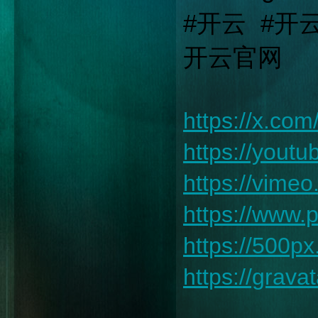
#开云  #开云
开云官网
https://x.co
https://you
https://vime
https://www.
https://500p
https://grav