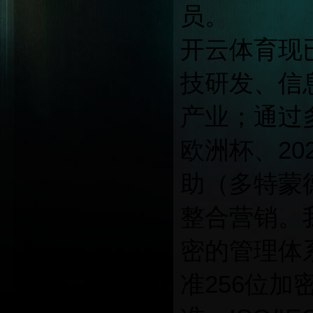
员。
开云体育现
技研发、信
产业；通过
欧洲杯、2
助（多特蒙
整合营销。
密的管理体
准256位