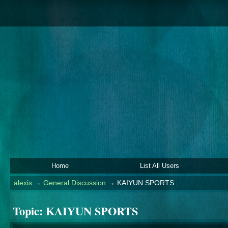
Home
List All Users
alexis
→
General Discussion
→
KAIYUN SPORTS
Topic:
KAIYUN SPORTS