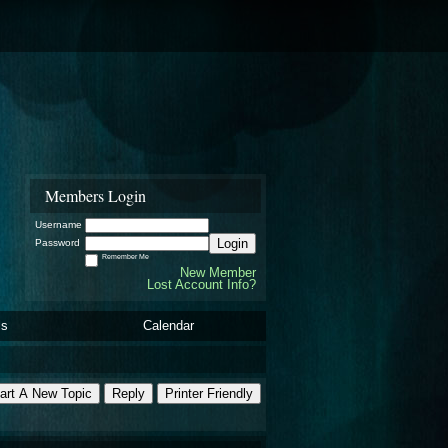
Members Login
Username
Login
Password
Remember Me
New Member
Lost Account Info?
ls
Calendar
art A New Topic
Reply
Printer Friendly