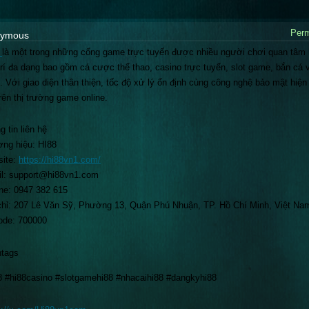
Perm
nymous
là một trong những cổng game trực tuyến được nhiều người chơi quan tâm h
 trí đa dạng bao gồm cá cược thể thao, casino trực tuyến, slot game, bắn cá v
. Với giao diện thân thiện, tốc độ xử lý ổn định cùng công nghệ bảo mật hiện
trên thị trường game online.
g tin liên hệ
ng hiệu: HI88
ite:
https://hi88vn1.com/
l: support@hi88vn1.com
ine: 0947 382 615
chỉ: 207 Lê Văn Sỹ, Phường 13, Quận Phú Nhuận, TP. Hồ Chí Minh, Việt Na
ode: 700000
tags
8 #hi88casino #slotgamehi88 #nhacaihi88 #dangkyhi88