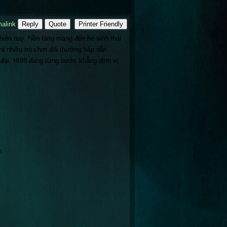
alink
Reply
Quote
Printer Friendly
iện nay. Nền tảng mang đến hệ sinh thái 
à nhiều trò chơi đổi thưởng hấp dẫn 
 đại, HI88 đang từng bước khẳng định vị 
m