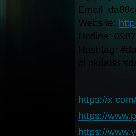
Email: da88
Website:
http
Hotline: 098
Hashtag: #da
#linkda88 #
https://x.co
https://www.
https://www