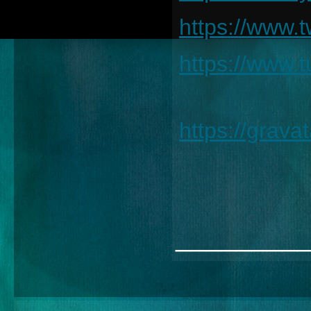
https://www.t
https://www.
https://grava
________