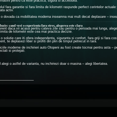
 masini pentru ca este practica, sigura si accesibila.
ul fara garantie si fara limita de kilometri raspunde perfect cerintelor actuale: 
ata activ.
 o dovada ca mobilitatea moderna inseamna mai mult decat deplasare – inseamn
uzie: cand vrei o experienta fara stres, alegerea este clara
ferent daca vii acasa pentru cateva zile sau pentru o perioada mai lunga, aleger
limita de kilometri este cea mai practica decizie.
o solutie care iti ofera independenta, siguranta si confort, fara griji si fara c
t, te deplasezi liber si profiti din plin de timpul petrecut in tara.
ciile moderne de inchirieri auto Otopeni au fost create tocmai pentru asta – pen
ctati si protejati.
alegi o astfel de varianta, nu inchiriezi doar o masina – alegi libertatea.
_______________