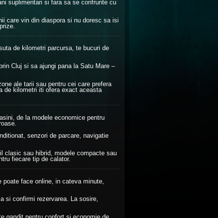
 bani suplimentari si fara sa se confrunte cu
i care vin din diaspora si nu doresc sa isi
prize.
e suta de kilometri parcursa, te bucuri de
prin Cluj si sa ajungi pana la Satu Mare –
zone ale tarii sau pentru cei care prefera
a de kilometri iti ofera exact aceasta
 masini, de la modele economice pentru
roase.
onditionat, senzori de parcare, navigatie
bil clasic sau hibrid, modele compacte sau
ru fiecare tip de calator.
 poate face online, in cateva minute,
 si confirmi rezervarea. La sosire,
este gandit pentru confort si economie de