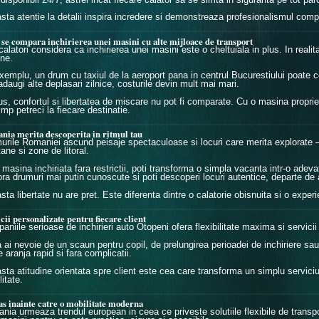
sta atentie la detalii inspira incredere si demonstreaza profesionalismul comp
se compara inchirierea unei masini cu alte mijloace de transport
calatori considera ca inchirierea unei masini este o cheltuiala in plus. In reali
une.
xemplu, un drum cu taxiul de la aeroport pana in centrul Bucurestiului poate c
daugi alte deplasari zilnice, costurile devin mult mai mari.
lus, confortul si libertatea de miscare nu pot fi comparate. Cu o masina proprie
imp petreci la fiecare destinatie.
nia merita descoperita in ritmul tau
urile Romaniei ascund peisaje spectaculoase si locuri care merita explorate –
ane si zone de litoral.
masina inchiriata fara restrictii, poti transforma o simpla vacanta intr-o adevar
ora drumuri mai putin cunoscute si poti descoperi locuri autentice, departe de a
sta libertate nu are pret. Este diferenta dintre o calatorie obisnuita si o expe
cii personalizate pentru fiecare client
niile serioase de inchirieri auto Otopeni ofera flexibilitate maxima si servicii 
ai nevoie de un scaun pentru copil, de prelungirea perioadei de inchiriere sau d
 aranja rapid si fara complicatii.
sta atitudine orientata spre client este cea care transforma un simplu serviciu
itate.
s inainte catre o mobilitate moderna
nia urmeaza trendul european in ceea ce priveste solutiile flexibile de transpor