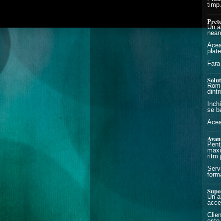
timp
Pretu
Un al
nean
Acea
plat
Fara 
Solut
Roma
dintr
Inchi
se b
Acea
Avan
Pentr
maxim
ritm 
Servi
form
Supor
Un a
acce
Clien
este 