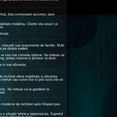
l final, fara comisioane ascunse, taxe
ilitate moderna. Clientii stiu exact ce
st.
tinute.
, concedii sau evenimente de familie. Multi
a pe durata sederii.
tru ei cea mai comoda optiune. Nu trebuie sa
ung, preiau masina si pornesc la drum.
a si mai eficienta.
 inchiriat ofera mobilitate si eficienta
 trenuri sau curse fixe si poti lucra intr-un
gistic. Nu trebuie sa te gandesti la
rat.
le moderne de inchirieri auto Otopeni pun
tru o situatie tehnica neprevazuta. Suportul
rsul utilizarii masinii.