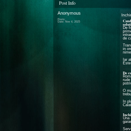
Post Info
Anonymous
Inchi
Posts:
Cand 
Date:
Nov 4, 2025
solut
De fi
prim
intra
de c
Trans
in or
nime
Iar 
Este 
De ce
Roman
rude 
potr
O mas
treb
In pl
Cala
Inchi
Una 
garan
Serv