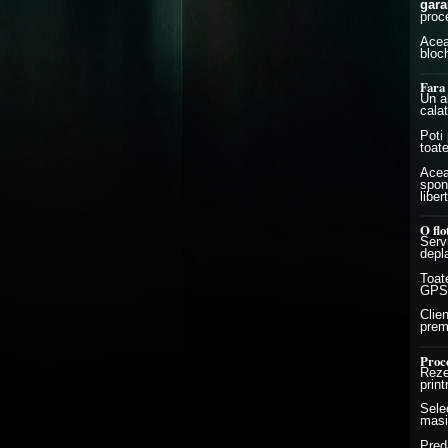
gara
proce
Acea
bloch
Fara 
Un al
calat
Poti
toate
Aceas
spon
liber
O flo
Serv
depl
Toate
GPS,
Clie
prem
Proce
Reze
print
Sele
masi
Preda