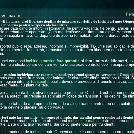
Perm
rieri masini
vii in tara si vrei libertate deplina de miscare: serviciile de inchirieri auto Otopen
ia moderna pentru o experienta fara stres
ecare data cand te intorci in Romania, fie pentru vacanta, fie pentru afaceri sau
ele intrebari care apar este: „Cum ma deplasez cat timp stau aici?”. Aeroport
re principala in tara, iar dupa ore de zbor si formalitati, tot ce iti doresti este s
ap.
portul public este, adesea, incomod si imprevizibil. Taxiurile sau aplicatiile d
ele aglomerate. In schimb, o masina inchiriata iti ofera libertatea de a te depl
ni.
atunci cand poti
inchiria o masina
fara garantie
si fara limita de kilometri
, ex
formula ideala pentru cei care vor sa-si pastreze controlul deplin asupra timpul
 o masina inchiriata este cea mai buna alegere cand ajungi pe Aeroportul Otopeni
ia este o tara frumoasa, dar intinsa, iar distantele dintre orase pot fi mari. D
in regiuni diferite,
transportul
public devine o provocare. Trenurile intarzie, aut
ivesc mereu cu planurile tale.
ina inchiriata iti rezolva toate aceste probleme. O ridici direct din aeroport s
uie sa astepti, nu trebuie sa schimbi mijloace de transport si nu depinzi de nim
us, libertatea de a te opri unde vrei, de a alege traseul preferat si de a calator
toria devine o placere, nu o corvoada.
rieri auto fara garantie – un concept simplu, dar esential pentru confortul clientul
dintre cele mai mari temeri atunci cand
inchiriezi o masina
este blocarea unei
tie. Este o practica frecventa, dar deloc prietenoasa pentru clienti.
iciile moderne de inchirieri auto Otopeni au inteles acest lucru si au creat o a