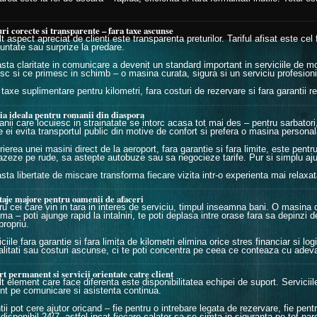
.
ri corecte si transparente – fara taxe ascunse
t aspect apreciat de clienti este transparenta preturilor. Tariful afisat este ce
untate sau surprize la predare.
sta claritate in comunicare a devenit un standard important in serviciile de mob
esc si ce primesc in schimb – o masina curata, sigura si un serviciu profesioni
taxe suplimentare pentru kilometri, fara costuri de rezervare si fara garantii re
ia ideala pentru romanii din diaspora
nii care locuiesc in strainatate se intorc acasa tot mai des – pentru sarbatori
e ei evita transportul public din motive de confort si prefera o masina personal
rierea unei masini direct de la aeroport, fara garantie si fara limite, este pen
azeze pe rude, sa astepte autobuze sau sa negocieze tarife. Pur si simplu aj
sta libertate de miscare transforma fiecare vizita intr-o experienta mai relaxat
taje majore pentru oamenii de afaceri
u cei care vin in tara in interes de serviciu, timpul inseamna bani. O masina de
a – poti ajunge rapid la intalniri, te poti deplasa intre orase fara sa depinzi de
propriu.
ciile fara garantie si fara limita de kilometri elimina orice stres financiar si lo
alitati sau costuri ascunse, ci te poti concentra pe ceea ce conteaza cu adeva
t permanent si servicii orientate catre client
lt element care face diferenta este disponibilitatea echipei de suport. Servicii
nt pe comunicare si asistenta continua.
tii pot cere ajutor oricand – fie pentru o intrebare legata de rezervare, fie pen
disponibil 24/7, astfel incat fiecare calator sa se simta in siguranta pe tot parcu