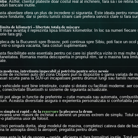
ntie
. Astfel, clientul plateste doar costul real al inchirierii, fara sa i se retina
duri bancare inutile.
sta abordare ofera un plus de incredere si siguranta. Este ideala pentru romani
eze fondurile, dar si pentru turistii straini care prefera servicii clare si fara sur
limita de kilometri – libertate totala de miscare
t mare avantaj il reprezinta lipsa limitarii kilometrilor. In loc sa numeri fiecar
orie fara griji.
 pleca de la Bucuresti spre Brasov, poti continua spre Sibiu, poti face un ocol 
 intr-o singura vacanta, fara costuri suplimentare.
ta flexibilitate este esentiala pentru cei care isi planifica vizite in mai multe 
taneitatea. Romania merita descoperita in propriul ritm, iar o masina fara limit
tate.
ta moderna, intretinuta impecabil si potrivita pentru orice nevoie
iciile de inchirieri auto din zona Otopeni pun la dispozitie o gama variata de
asari scurte pana la SUV-uri incapatoare pentru drumuri lungi sau familii nume
 vehiculele sunt bine intretinute, curate si dotate cu facilitati moderne: aer c
 conectivitate Bluetooth si sisteme de siguranta actualizate.
ntii pot alege in functie de preferinte – cutie manuala sau automata, combusti
ium. Aceasta diversitate asigura o experienta personalizata si confortabila pent
s simplu si rapid – de la
rezervare
la plecarea la drum
rvarea unei masini de inchiriat a devenit un proces extrem de simplu. Totul se
r-o platforma usor de folosit.
ctezi perioada dorita, alegi modelul de masina, completezi cateva date de baza
na te asteapta direct la aeroport, pregatita pentru drum.
rea este la fel de usoara – rapida, eficienta si fara formalitati inutile. Totul 