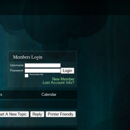
Members Login
Username
Login
Password
Remember Me
New Member
Lost Account Info?
ls
Calendar
art A New Topic
Reply
Printer Friendly