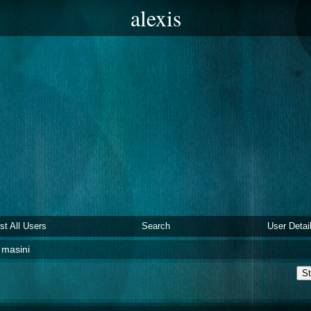
alexis
ist All Users
Search
User Detai
i masini
St