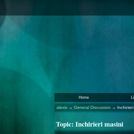
Home
L
alexis
→
General Discussion
→
Inchirier
Topic:
Inchirieri masini