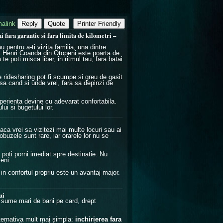
alink
Reply
Quote
Printer Friendly
i fara garantie si fara limita de kilometri –
 pentru a-ti vizita familia, una dintre
ul Henri Coanda din Otopeni este poarta de
a te poti misca liber, in ritmul tau, fara batai
e ridesharing pot fi scumpe si greu de gasit
asa cand si unde vrei, fara sa depinzi de
perienta devine cu adevarat confortabila.
ui si bugetului lor.
aca vrei sa vizitezi mai multe locuri sau ai
obuzele sunt rare, iar orarele lor nu se
i poti porni imediat spre destinatie. Nu
eni.
i in confortul propriu este un avantaj major.
ui
 sume mari de bani pe card, drept
lternativa mult mai simpla:
inchirierea fara