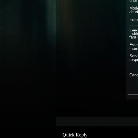
unei
Model
de vi
Este
Concl
Indi
fara 
Este 
momen
Servi
respe
Cand 
___
Quick Reply