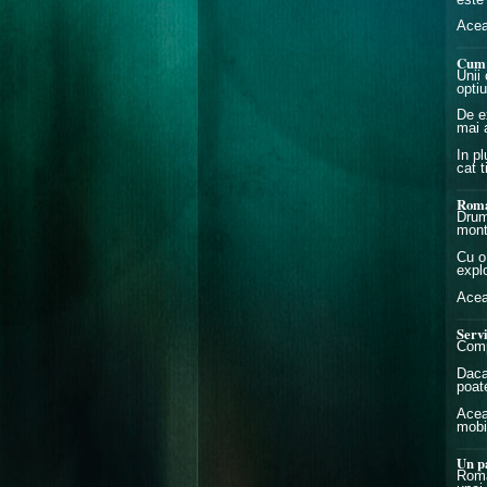
Acea
Cum 
Unii 
opti
De e
mai a
In p
cat t
Roma
Drum
mont
Cu o 
expl
Acea
Servi
Compa
Daca 
poate
Acea
mobil
Un pa
Roma