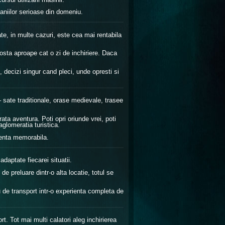
aniilor serioase din domeniu.
tate, in multe cazuri, este cea mai rentabila
osta aproape cat o zi de inchiriere. Daca
, decizi singur cand pleci, unde opresti si
 sate traditionale, orase medievale, trasee
ata aventura. Poti opri oriunde vrei, poti
glomeratia turistica.
rienta memorabila.
adaptate fiecarei situatii.
e preluare dintr-o alta locatie, totul se
 de transport intr-o experienta completa de
t. Tot mai multi calatori aleg inchirierea