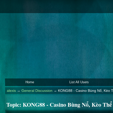
Home
List All Users
alexis
→
General Discussion
→
KONG88 - Casino Bùng Nổ, Kèo 
Topic:
KONG88 - Casino Bùng Nổ, Kèo Thể