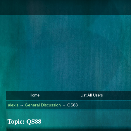
Home
List All Users
alexis
→
General Discussion
→
QS88
Topic:
QS88