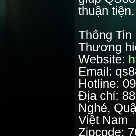
thuận tiện.
Thông Tin
Thương hi
Website:
h
Email: qs
Hotline: 0
Địa chỉ: 
Nghé, Quậ
Việt Nam
Zipcode: 